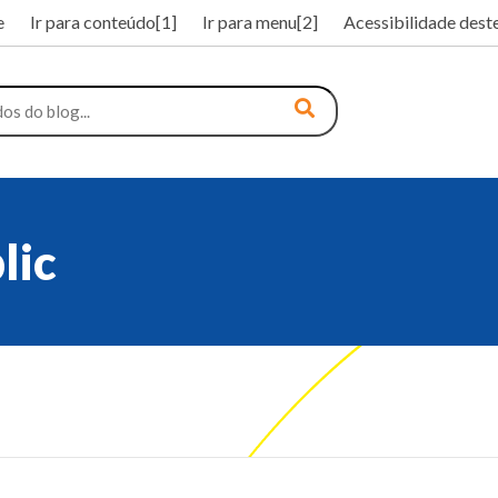
e
Ir para conteúdo[1]
Ir para menu[2]
Acessibilidade deste
lic